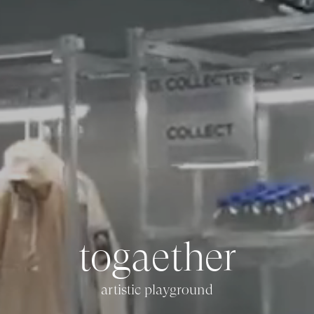
t
o
g
a
e
t
h
e
r
artistic playground