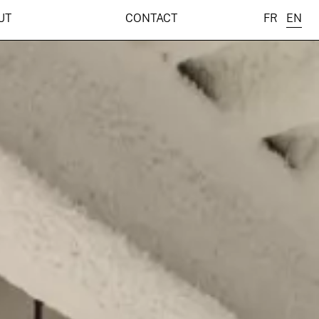
UT
CONTACT
FR
EN
ANÇAI
GLIS