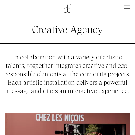
ARTISTIC
CREATIVE
INCUBATOR
CONTACT
AGENCY
ABOUT
FR
EN
ANÇAIS
GLISH
Creative Agency
In collaboration with a variety of artistic
talents, togaether integrates creative and eco-
responsible elements at the core of its projects.
Each artistic installation delivers a powerful
message and offers an interactive experience.